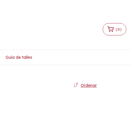
Iniciar sesión
|
Crear cuenta
(
0
)
Guía de talles
Ordenar