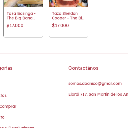
Taza Bazinga -
Taza Sheldon
The Big Bang
Cooper - The Big
Theory
Bang Theory
$17.000
$17.000
orías
Contactános
somos.abanico@gmail.com
Elordi 717, San Martín de los A
tos
Comprar
cto