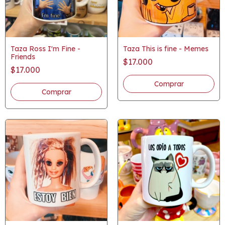
Taza Ross I'm Fine -
Taza This is fine - Memes
Friends
$17.000
$17.000