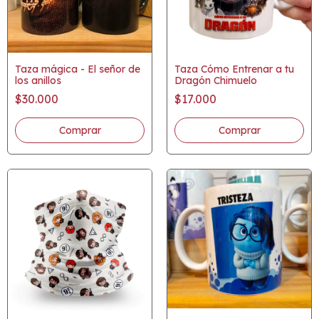
Taza mágica - El señor de
Taza Cómo Entrenar a tu
los anillos
Dragón Chimuelo
$30.000
$17.000