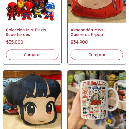
Colección Mini Flexis
Almohadón Mira -
Superhéroes
Guerreras K-pop
$35.000
$34.900