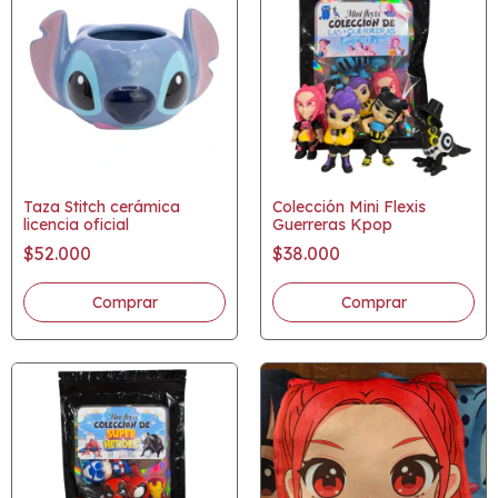
Taza Stitch cerámica
Colección Mini Flexis
licencia oficial
Guerreras Kpop
$52.000
$38.000