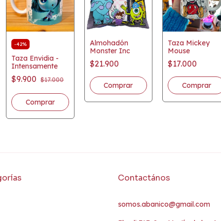
Almohadón
Taza Mickey
-
42
%
Monster Inc
Mouse
Taza Envidia -
$21.900
$17.000
Intensamente
$9.900
$17.000
orías
Contactános
somos.abanico@gmail.com