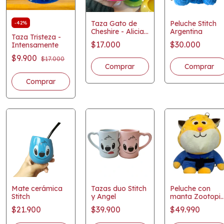
Taza Gato de
Peluche Stitch
-
42
%
Cheshire - Alicia
Argentina
Taza Tristeza -
en el país de las
$17.000
$30.000
Intensamente
maravillas
$9.900
$17.000
Mate cerámica
Tazas duo Stitch
Peluche con
Stitch
y Angel
manta Zootopi
- Garraza
$21.900
$39.900
$49.990