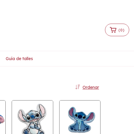
Iniciar sesión
|
Crear cuenta
(
0
)
Guía de talles
Ordenar