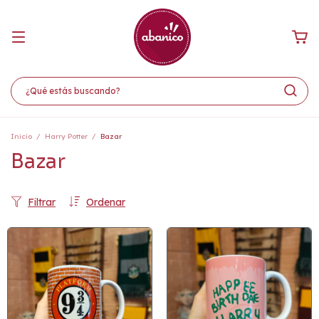
Inicio
/
Harry Potter
/
Bazar
Bazar
Filtrar
Ordenar