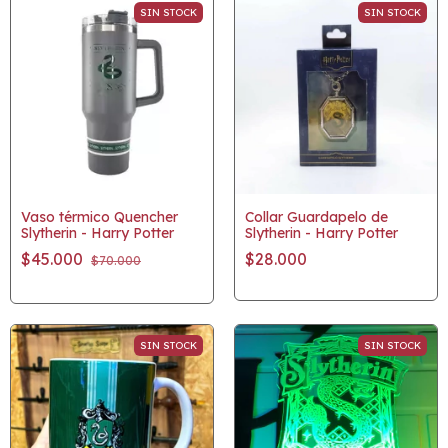
SIN STOCK
SIN STOCK
Vaso térmico Quencher
Collar Guardapelo de
Slytherin - Harry Potter
Slytherin - Harry Potter
$45.000
$28.000
$70.000
SIN STOCK
SIN STOCK