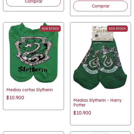
SIN STOCK
SIN STOCK
Medias cortas Slytherin
$10.900
Medias Slytherin - Harry
Potter
$10.900