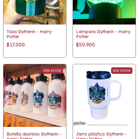
Taza Slytherin - Harry
Lámpara Slytherin - Harry
Potter
Potter
$17.000
$50.900
SIN STOCK
SIN STOCK
Botella aluminio Slytherin -
Jarro plástico Slytherin -
Harry Potter
Harry Potter