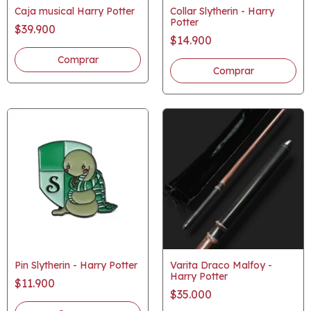
Caja musical Harry Potter
Collar Slytherin - Harry
Potter
$39.900
$14.900
Comprar
Pin Slytherin - Harry Potter
Varita Draco Malfoy -
Harry Potter
$11.900
$35.000