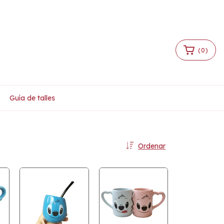
Iniciar sesión
|
Crear cuenta
(
0
)
Guía de talles
Ordenar