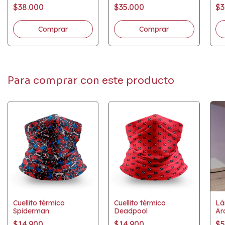
$38.000
$35.000
$3
Para comprar con este producto
Cuellito térmico
Cuellito térmico
Lá
Spiderman
Deadpool
Ar
$14.900
$14.900
$5