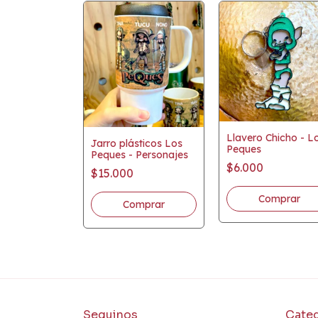
Tucu - Los
Llavero Chicho - L
Jarro plásticos Los
Peques
Peques - Personajes
$6.000
$15.000
Seguinos
Categ