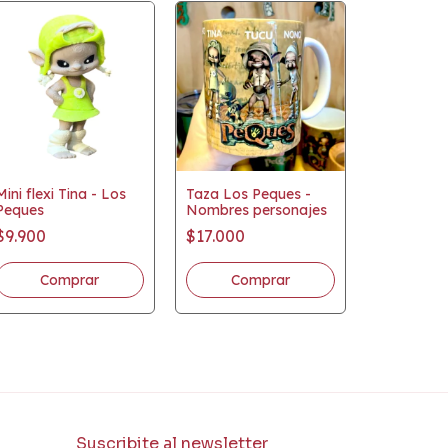
Mini flexi Tina - Los
Taza Los Peques -
Peques
Nombres personajes
Jarro enl
$9.900
$17.000
Peques
$27.900
Suscribite al newsletter