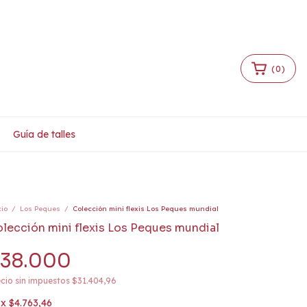
Iniciar sesión
|
Crear cuenta
(
0
)
Guía de talles
cio
/
Los Peques
/
Colección mini flexis Los Peques mundial
lección mini flexis Los Peques mundial
38.000
cio sin impuestos
$31.404,96
x
$4.763,46