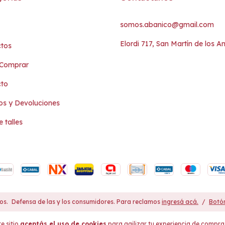
somos.abanico@gmail.com
Elordi 717, San Martín de los A
tos
Comprar
cto
s y Devoluciones
 talles
os.
Defensa de las y los consumidores. Para reclamos
ingresá acá.
/
Botón
e sitio
aceptás el uso de cookies
para agilizar tu experiencia de compra